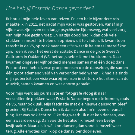
Hoe heb jij Ecstatic Dance gevonden?
Ik hou al mijn hele leven van reizen. En een hele bijzondere reis
maakte ik in 2011, net nadat mijn vader was gestorven. Vanaf mijn
vijfde was zijn leven een lange psychische lijdensweg, wat veel zorg
van mijn hele gezin vroeg. En na zijn dood had ik dan ook vele
stukken in mezelf te helen en opnieuw uit te vinden. Ik kwam toen
terecht in de VS, op zoek naar een
tribe
waar ik helemaal mezelf kon
zijn. Toen ik voor het eerst de Ecstatic Dance in de grote Sweet’s
Ballroom in Oakland (VS) betrad, voelde ik me thuiskomen. Daar
kwamen ongeveer vijfhonderd mensen samen met één doel: dans.
Er stond een hele diverse groep mensen op de dansvloer, die samen
één groot ademend veld van verbondenheid waren. Ik had als sinds
mijn puberteit een visie waarbij mensen in stilte, op het ritme van de
muziek, samen kwamen en was enorm geraakt.
Voor mijn werk als journaliste en fotografe vloog ik naar
verschillende plekken waar Ecstatic Dance begon op te komen, zoals
de VS, maar ook Bali. Mijn fascinatie met die nieuwe dansvorm bleef
groeien. Bij Ecstatic Dance kon ik dansen alsof m’n leven er vanaf
hing. Dat was ook écht zo. Elke dag waarbij ik niet kon dansen, was
een zwaardere dag. Dan voelde het alsof ik mezelf een beetje
kwijtraakte. Maar als ik wél kon dansen, dan vond ik mezelf weer
terug. Alle emoties kon ik op de dansvloer doorleven.