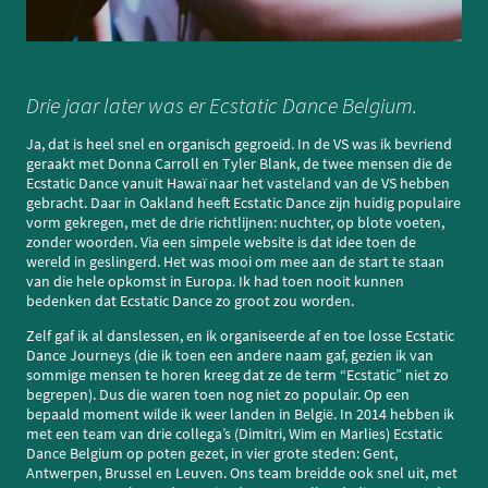
Drie jaar later was er Ecstatic Dance Belgium.
Ja, dat is heel snel en organisch gegroeid. In de VS was ik bevriend
geraakt met Donna Carroll en Tyler Blank, de twee mensen die de
Ecstatic Dance vanuit Hawaï naar het vasteland van de VS hebben
gebracht. Daar in Oakland heeft Ecstatic Dance zijn huidig populaire
vorm gekregen, met de drie richtlijnen: nuchter, op blote voeten,
zonder woorden. Via een simpele website is dat idee toen de
wereld in geslingerd. Het was mooi om mee aan de start te staan
van die hele opkomst in Europa. Ik had toen nooit kunnen
bedenken dat Ecstatic Dance zo groot zou worden.
Zelf gaf ik al danslessen, en ik organiseerde af en toe losse Ecstatic
Dance Journeys (die ik toen een andere naam gaf, gezien ik van
sommige mensen te horen kreeg dat ze de term “Ecstatic” niet zo
begrepen). Dus die waren toen nog niet zo populair. Op een
bepaald moment wilde ik weer landen in België. In 2014 hebben ik
met een team van drie collega’s (Dimitri, Wim en Marlies) Ecstatic
Dance Belgium op poten gezet, in vier grote steden: Gent,
Antwerpen, Brussel en Leuven. Ons team breidde ook snel uit, met