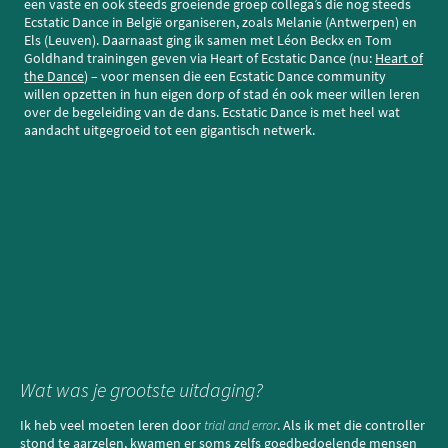
een vaste en ook steeds groeiende groep collega’s die nog steeds
Ecstatic Dance in België organiseren, zoals Melanie (Antwerpen) en
Els (Leuven). Daarnaast ging ik samen met Léon Beckx en Tom
Goldhand trainingen geven via Heart of Ecstatic Dance (nu:
Heart of
the Dance
) – voor mensen die een Ecstatic Dance community
willen opzetten in hun eigen dorp of stad én ook meer willen leren
over de begeleiding van de dans. Ecstatic Dance is met heel wat
aandacht uitgegroeid tot een gigantisch netwerk.
Wat was je grootste uitdaging?
Ik heb veel moeten leren door
trial and error
. Als ik met die controller
stond te aarzelen, kwamen er soms zelfs goedbedoelende mensen