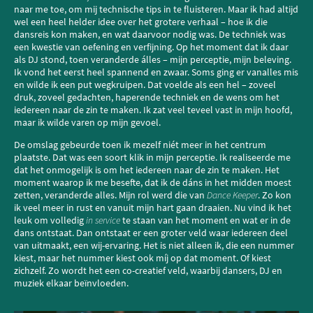
naar me toe, om mij technische tips in te fluisteren. Maar ik had altijd
wel een heel helder idee over het grotere verhaal – hoe ik die
dansreis kon maken, en wat daarvoor nodig was. De techniek was
een kwestie van oefening en verfijning. Op het moment dat ik daar
als DJ stond, toen veranderde álles – mijn perceptie, mijn beleving.
Ik vond het eerst heel spannend en zwaar. Soms ging er vanalles mis
en wilde ik een put wegkruipen. Dat voelde als een hel – zoveel
druk, zoveel gedachten, haperende techniek en de wens om het
iedereen naar de zin te maken. Ik zat veel teveel vast in mijn hoofd,
maar ik wilde varen op mijn gevoel.
De omslag gebeurde toen ik mezelf niét meer in het centrum
plaatste. Dat was een soort klik in mijn perceptie. Ik realiseerde me
dat het onmogelijk is om het iedereen naar de zin te maken. Het
moment waarop ik me besefte, dat ik de dáns in het midden moest
zetten, veranderde alles. Mijn rol werd die van
Dance Keeper
. Zo kon
ik veel meer in rust en vanuit mijn hart gaan draaien. Nu vind ik het
leuk om volledig
in service
te staan van het moment en wat er in de
dans ontstaat. Dan ontstaat er een groter veld waar iedereen deel
van uitmaakt, een wij-ervaring. Het is niet alleen ik, die een nummer
kiest, maar het nummer kiest ook míj op dat moment. Of kiest
zichzelf. Zo wordt het een co-creatief veld, waarbij dansers, DJ en
muziek elkaar beïnvloeden.